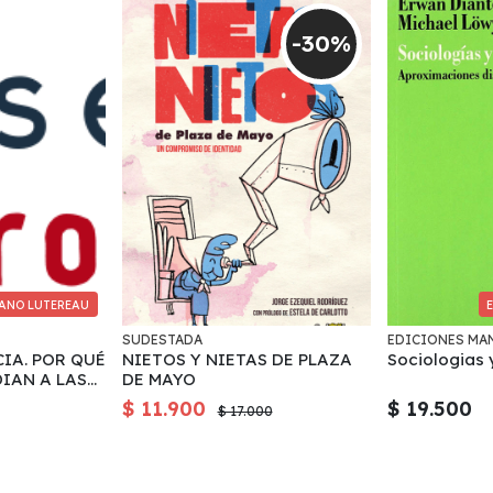
-30%
ANO LUTEREAU
SUDESTADA
EDICIONES MA
CIA. POR QUÉ
NIETOS Y NIETAS DE PLAZA
Sociologias 
IAN A LAS
DE MAYO
cion
$ 11.900
$ 19.500
$ 17.000