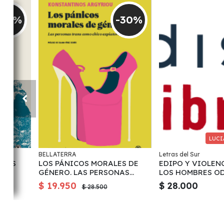
-30%
-30%
LUCI
BELLATERRA
Letras del Sur
AYOS
LOS PÁNICOS MORALES DE
EDIPO Y VIOLEN
GÉNERO. LAS PERSONAS
LOS HOMBRES OD
TRANS COMO CHIVO
MUJERES 4ta edi
$ 19.950
$ 28.000
$ 28.500
EXPIATORIO