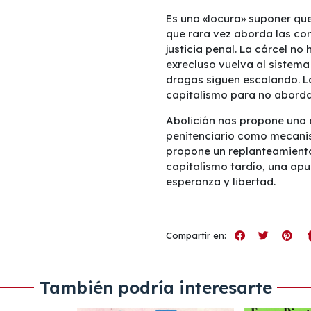
Es una «locura» suponer que
que rara vez aborda las con
justicia penal. La cárcel n
exrecluso vuelva al sistema
drogas siguen escalando. La
capitalismo para no abordar
Abolición nos propone una e
penitenciario como mecanis
propone un replanteamiento
capitalismo tardío, una apu
esperanza y libertad.
Compartir en:
También podría interesarte