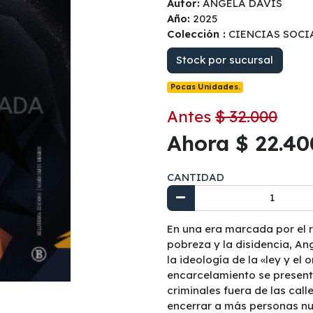
Autor:
ANGELA DAVIS
Año:
2025
Colección :
CIENCIAS SOCI
Stock por sucursal
Pocas Unidades.
Antes
$ 32.000
Ahora $ 22.40
CANTIDAD
En una era marcada por el r
pobreza y la disidencia, An
la ideología de la «ley y el 
encarcelamiento se presen
criminales fuera de las call
encerrar a más personas n