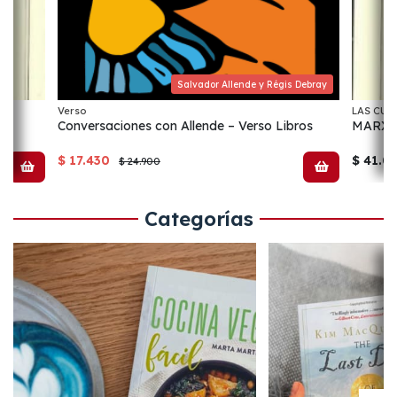
Salvador Allende y Régis Debray
Verso
LAS CUA
Conversaciones con Allende – Verso Libros
MARXI
$ 17.430
$ 41.0
$ 24.900
Categorías