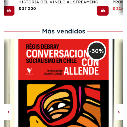
O Y
HISTORIA DEL VINILO AL STREAMING
PROME
$ 37.000
$ 22.4
Más vendidos
-30%