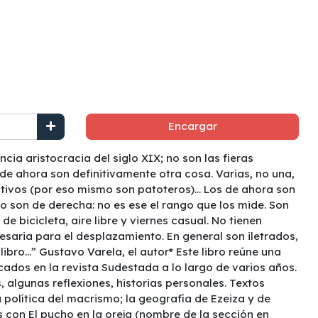
Encargar
ncia aristocracia del siglo XIX; no son las fieras
 de ahora son definitivamente otra cosa. Varias, no una,
ctivos (por eso mismo son patoteros)… Los de ahora son
No son de derecha: no es ese el rango que los mide. Son
e bicicleta, aire libre y viernes casual. No tienen
esaria para el desplazamiento. En general son iletrados,
 libro…” Gustavo Varela, el autor* Este libro reúne una
cados en la revista Sudestada a lo largo de varios años.
 algunas reflexiones, historias personales. Textos
a política del macrismo; la geografía de Ezeiza y de
s con El pucho en la oreja (nombre de la sección en