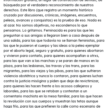
información gratuita, un lugar de construcción de sentido, de
búsqueda por el verdadero reconocimiento de nuestros
derechos. Este libro (que registra un momento histórico
cruzado por discusiones, crónicas, imágenes, encuentros,
peleas, avances y conquistas) es la prueba de eso. Nada es
al azar. No somos objetivas, no escondemos lo que
pensamos. Lo gritamos. Feminacida es para las que les
preguntan a sus amigas si llegaron bien a casa después de
una salida, para las que todavía no se llaman feministas, para
las que le pusieron el cuerpo y las ideas a la pelea ejemplar
por el aborto legal, seguro y gratuito, para quienes abortaron
y vivieron para contarlo, para quienes acompañan a otrxs,
para las que van a las marchas y se paran de manos en la
plaza, para las lesbianas, las travas y las trans, para las
migrantes, para las viejas y las pibas, para las que sufrieron
violencia obstétrica y nunca lo contaron, para quienes luchan
contra la justicia misógina y piden que deje de revictimizar,
para quienes les hacen frente a los acosos callejeros y
laborales, para las que se retoban y contestan a un
comentario machista en la mesa familiar, para las que hacen
la revolución con sus cuerpos y muestran las tetas aunque
haga frío, para las que prefieren la calle como escenario de