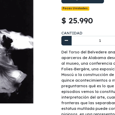
Pocas Unidades.
$ 25.990
CANTIDAD
Del Torso del Belvedere an
aparceros de Alabama desc
al museo, una conferencia 
Folies-Bergère, una exposic
Moscú o la construcción de
quince acontecimientos o m
preguntarnos qué es lo que 
episodios vemos la constit
interpretación del arte, cua
fronteras que las separaba
estatua mutilada puede con
piojosos, en una representa