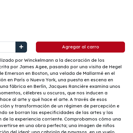
Agregar al carro
alizado por Winckelmann a la decoración de los
rita por James Agee, pasando por una visita de Hegel
de Emerson en Boston, una velada de Mallarmé en el
ión en París o Nueva York, una puesta en escena en
 una fábrica en Berlín, Jacques Rancière examina unos
omentos, célebres u oscuros, que nos inducen a
hace al arte y qué hace el arte. A través de esos
ución y transformación de un régimen de percepción e
ndo se borran las especificidades de las artes y las
n de la experiencia corriente. Comprobamos cómo una
vertirse en una obra perfecta; una imagen de niños
ción del ideal; una cabriola de payasos, en un vuelo