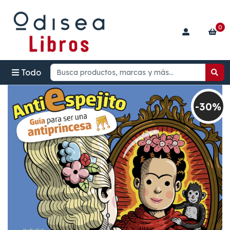
0
Todo
-30%