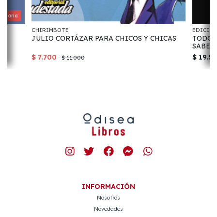
, Diana
CHIRIMBOTE
EDICIO
JULIO CORTÁZAR PARA CHICOS Y CHICAS
TODO 
SABER
$ 7.700
$ 19.5
$ 11.000
INFORMACIÓN
Nosotros
Novedades