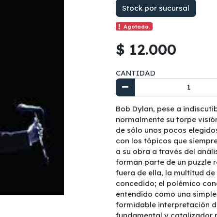
Stock por sucursal
Agotado.
$ 12.000
CANTIDAD
Bob Dylan, pese a indiscuti
normalmente su torpe visión
de sólo unos pocos elegidos
con los tópicos que siempr
a su obra a través del anál
forman parte de un puzzle r
fuera de ella, la multitud d
concedido; el polémico conc
entendido como una simple e
formidable interpretación d
fundamental y catalizador pa