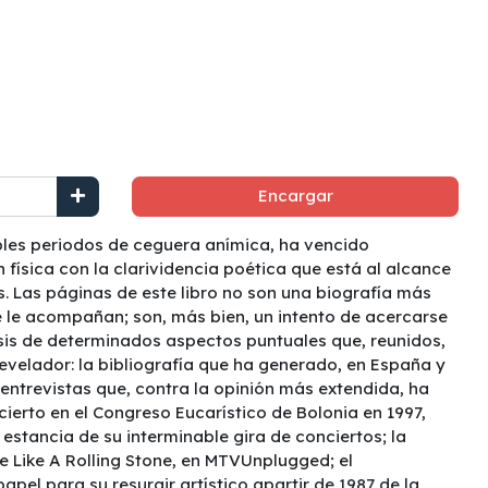
Encargar
bles periodos de ceguera anímica, ha vencido
 física con la clarividencia poética que está al alcance
. Las páginas de este libro no son una biografía más
e le acompañan; son, más bien, un intento de acercarse
isis de determinados aspectos puntuales que, reunidos,
evelador: la bibliografía que ha generado, en España y
e entrevistas que, contra la opinión más extendida, ha
ierto en el Congreso Eucarístico de Bolonia en 1997,
stancia de su interminable gira de conciertos; la
e Like A Rolling Stone, en MTVUnplugged; el
pel para su resurgir artístico apartir de 1987 de la