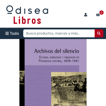
0
Todo