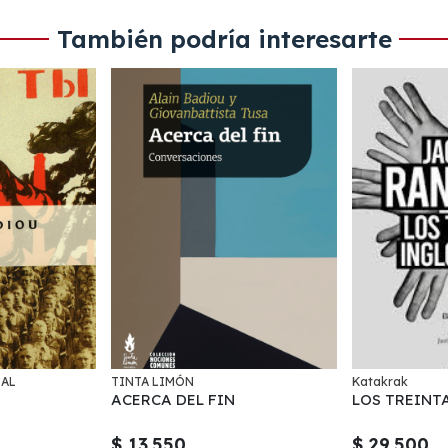
También podría interesarte
IAL
TINTA LIMÓN
Katakrak
ACERCA DEL FIN
LOS TREINT
$ 13.550
$ 29.500