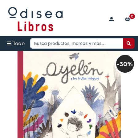
0
Todo
-30%