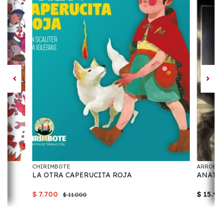
CHIRIMBOTE
ARROBA
LA OTRA CAPERUCITA ROJA
ANATO
$ 7.700
$ 15.9
$ 11.000