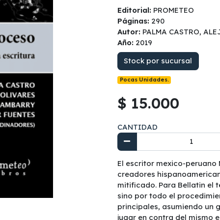
Editorial:
PROMETEO
Páginas:
290
Autor:
PALMA CASTRO, ALEJ
Año:
2019
Stock por sucursal
Pocas Unidades.
$ 15.000
CANTIDAD
El escritor mexico-peruano 
creadores hispanoamerica
mitificado. Para Bellatin el 
sino por todo el procedimie
principales, asumiendo un g
jugar en contra del mismo e