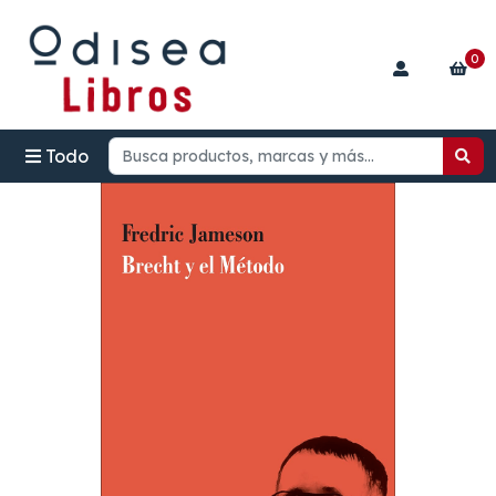
0
Todo