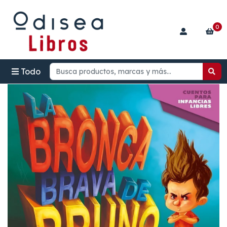
0
Todo