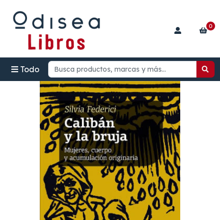
0
Todo