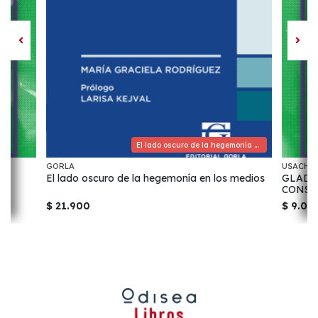
El lado oscuro de la hegemonía en los medios
GORLA
USACH
El lado oscuro de la hegemonía en los medios
GLADY
CONSE
$ 21.900
$ 9.00