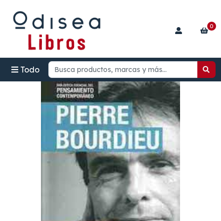
0
Todo