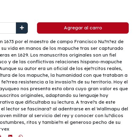
Agregar al carro
 en 1673 por el maestro de campo Francisco Nu?n?ez de
a su vida en manos de los mapuche tras ser capturado
eras en 1629. Los manuscritos originales son un fiel
uco y de las conflictivas relaciones hispano-mapuche
Aunque su autor era un oficial de los eje?rcitos reales,
ultura de los mapuche, la humanidad con que trataban a
 fe?rrea resistencia a la invasio?n de su territorio. Hoy el
ayuqueo nos presenta esta obra cuyo gran valor es que
uscritos originales, adaptando su lenguaje hoy
rativa que dificultaba su lectura. A trave?s de este
l lector se fascinara? al adentrarse en el Wallmapu del
joven militar al servicio del rey y conocer con lu?dicos
costumbres, ritos y tambie?n el generoso pecho de su
rvex