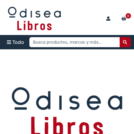
0
Todo