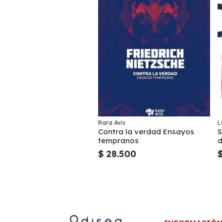
Rara Avis
L
Contra la verdad Ensayos
S
tempranos
d
$ 28.500