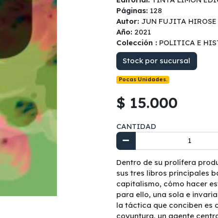
Páginas:
128
Autor:
JUN FUJITA HIROSE
Año:
2021
Colección :
POLITICA E HI
Stock por sucursal
Pocas Unidades.
$ 15.000
CANTIDAD
Dentro de su prolífera produ
sus tres libros principales
capitalismo, cómo hacer est
para ello, una sola e invari
la táctica que conciben es 
coyuntura, un agente central