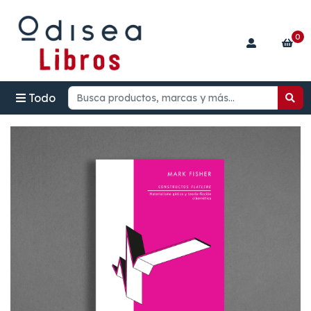
0
Todo