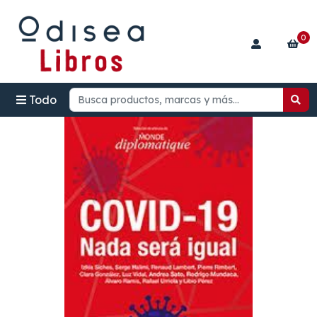
0
Todo