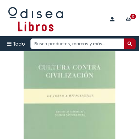
0
Todo