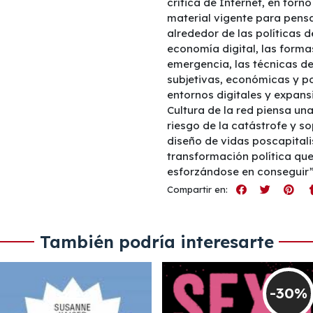
crítica de Internet, en tor
material vigente para pens
alrededor de las políticas d
economía digital, las forma
emergencia, las técnicas d
subjetivas, económicas y po
entornos digitales y expansi
Cultura de la red piensa un
riesgo de la catástrofe y s
diseño de vidas poscapitali
transformación política qu
esforzándose en conseguir”
Compartir en:
También podría interesarte
-30%