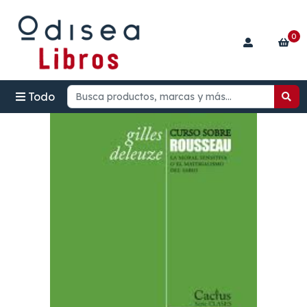
0
Todo