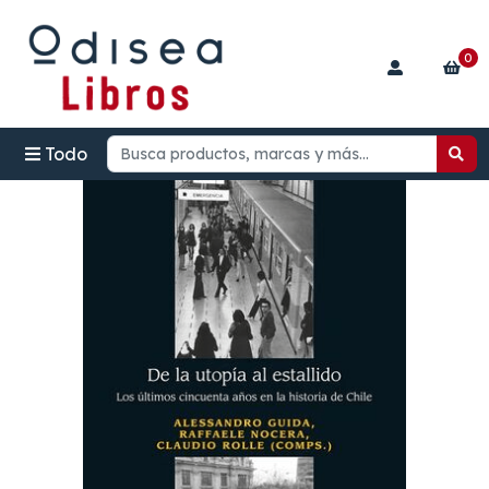
0
Todo