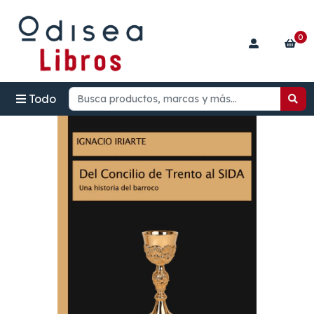
0
Todo