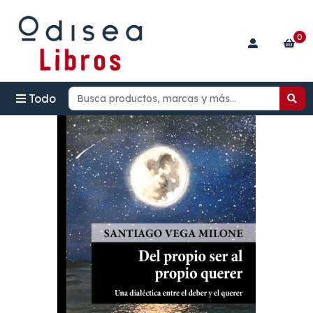
0
Todo