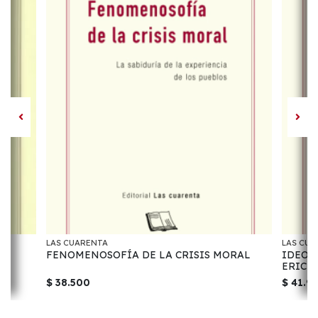
LAS CUARENTA
LAS CUA
FENOMENOSOFÍA DE LA CRISIS MORAL
IDEOLO
ERICH
HEIDE
$ 38.500
$ 41.9