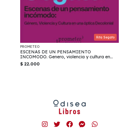
Rita Segato
PROMETEO
ESCENAS DE UN PENSAMIENTO
INCOMODO. Genero, violencia y cultura en
una optica decolonial
$ 22.000