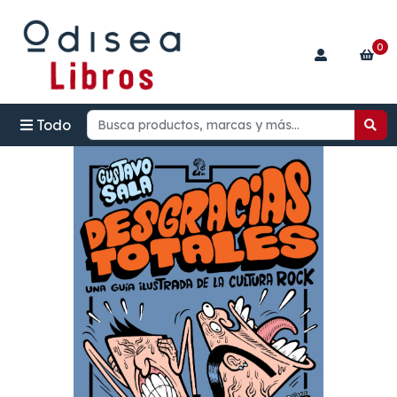
0
Todo