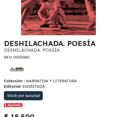
DESHILACHADA. POESÍA
DESHILACHADA. POESÍA
SKU: ODI1060
Colección :
NARRATIVA Y LITERATURA
Editorial:
SUDESTADA
Stock por sucursal
Agotado.
$ 15.500