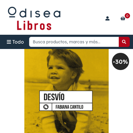
0
Todo
-30%