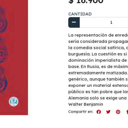
CANTIDAD
La representación de enredo
sería considerada propagan
la comedia social satírica,
burguesía. La cuestión es s
dominación imperialista de
base. En Rusia, es de máxi
extremadamente matizada. E
genérico, aunque también ser
exponer un material extenso
público es tan pobre que l
Alemania solo se exige una 
Walter Benjamin
Compartir en: