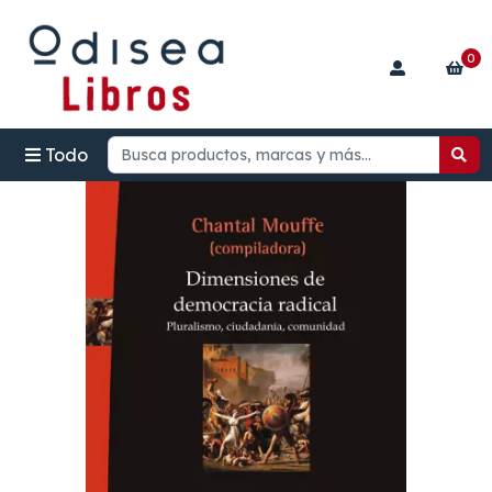
0
Todo