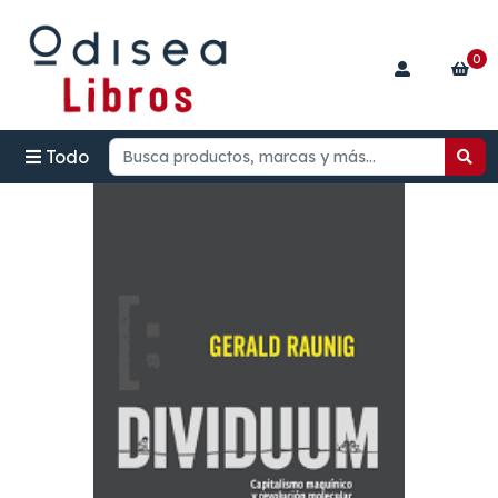
0
Todo