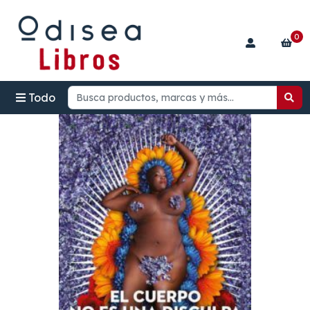
0
Todo