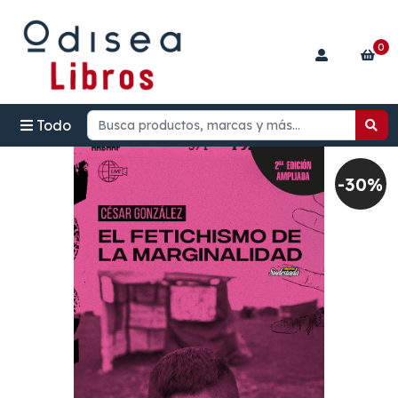
0
Todo
-30%