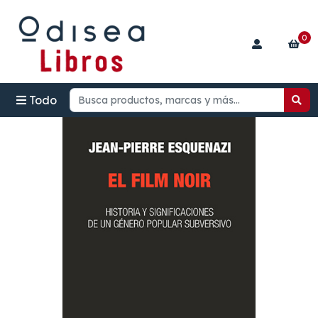
0
Todo