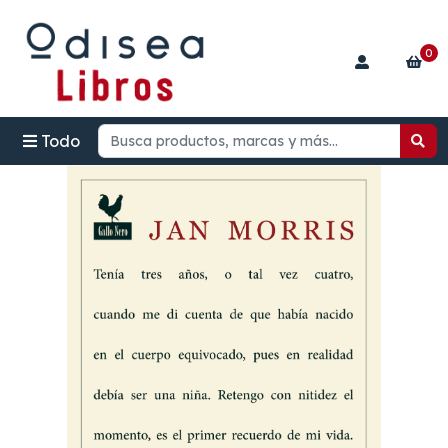
0
Todo