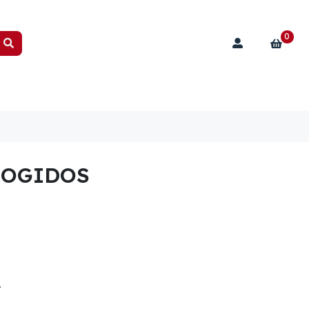
0
COGIDOS
A