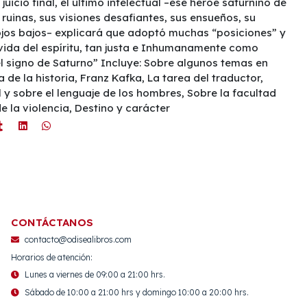
uicio final, el último intelectual –ese héroe saturnino de
ruinas, sus visiones desafiantes, sus ensueños, su
ojos bajos– explicará que adoptó muchas “posiciones” y
 vida del espíritu, tan justa e Inhumanamente como
l signo de Saturno” Incluye: Sobre algunos temas en
a de la historia, Franz Kafka, La tarea del traductor,
 y sobre el lenguaje de los hombres, Sobre la facultad
e la violencia, Destino y carácter
CONTÁCTANOS
contacto@odisealibros.com
Horarios de atención:
Lunes a viernes de 09:00 a 21:00 hrs.
Sábado de 10:00 a 21:00 hrs y domingo 10:00 a 20:00 hrs.