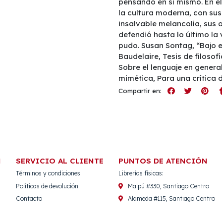
pensando en sí mismo. En el j
la cultura moderna, con sus 
insalvable melancolía, sus 
defendió hasta lo último la
pudo. Susan Sontag, “Bajo e
Baudelaire, Tesis de filosofí
Sobre el lenguaje en general
mimética, Para una crítica d
Compartir en:
N
SERVICIO AL CLIENTE
PUNTOS DE ATENCIÓN
Términos y condiciones
Librerías físicas:
Políticas de devolución
Maipú #330, Santiago Centro
Contacto
Alameda #115, Santiago Centro