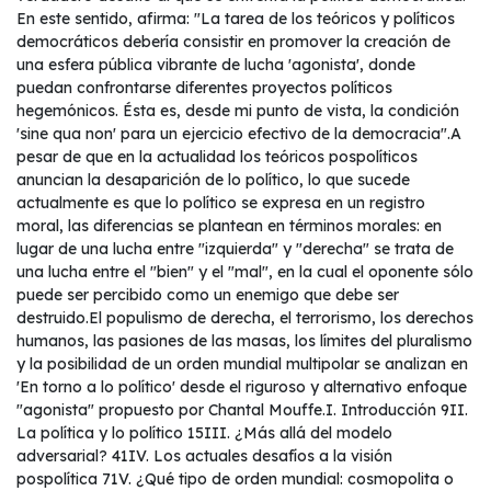
En este sentido, afirma: "La tarea de los teóricos y políticos
democráticos debería consistir en promover la creación de
una esfera pública vibrante de lucha 'agonista', donde
puedan confrontarse diferentes proyectos políticos
hegemónicos. Ésta es, desde mi punto de vista, la condición
'sine qua non' para un ejercicio efectivo de la democracia".A
pesar de que en la actualidad los teóricos pospolíticos
anuncian la desaparición de lo político, lo que sucede
actualmente es que lo político se expresa en un registro
moral, las diferencias se plantean en términos morales: en
lugar de una lucha entre "izquierda" y "derecha" se trata de
una lucha entre el "bien" y el "mal", en la cual el oponente sólo
puede ser percibido como un enemigo que debe ser
destruido.El populismo de derecha, el terrorismo, los derechos
humanos, las pasiones de las masas, los límites del pluralismo
y la posibilidad de un orden mundial multipolar se analizan en
'En torno a lo político' desde el riguroso y alternativo enfoque
"agonista" propuesto por Chantal Mouffe.I. Introducción 9II.
La política y lo político 15III. ¿Más allá del modelo
adversarial? 41IV. Los actuales desafíos a la visión
pospolítica 71V. ¿Qué tipo de orden mundial: cosmopolita o