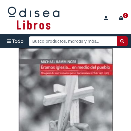
0
Todo