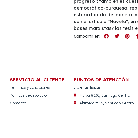
progreso"; también es cuest
democrático-burguesa, repr
estaría ligado de manera in
con el articulo "Novela", en
bases marxistas? las tesis 
Compartir en:
N
SERVICIO AL CLIENTE
PUNTOS DE ATENCIÓN
Términos y condiciones
Librerías físicas:
Políticas de devolución
Maipú #330, Santiago Centro
Contacto
Alameda #115, Santiago Centro