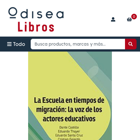
0
Todo