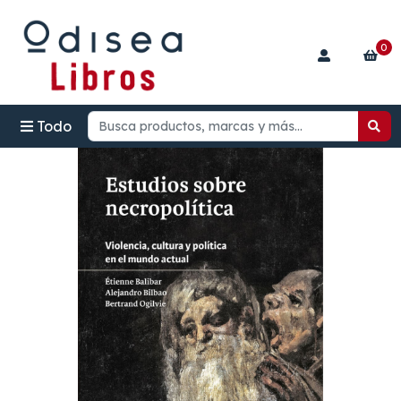
0
Todo