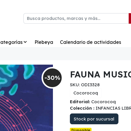
ategorías
Plebeya
Calendario de actividades
FAUNA MUSIC
-30%
SKU: ODI3328
Cocorocoq
Editorial:
Cocorocoq
Colección :
INFANCIAS LIB
Stock por sucursal
Disponible