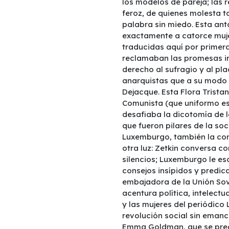
los modelos de pareja; las
feroz, de quienes molesta t
palabra sin miedo. Esta an
exactamente a catorce mujer
traducidas aquí por primera
reclamaban las promesas in
derecho al sufragio y al pla
anarquistas que a su modo 
Dejacque. Esta Flora Tristan
Comunista (que uniformo esa
desafiaba la dicotomía de lo
que fueron pilares de la so
Luxemburgo, también la co
otra luz: Zetkin conversa 
silencios; Luxemburgo le e
consejos insípidos y predica
embajadora de la Unión Sov
acentura política, intelect
y las mujeres del periódico
revolución social sin emanci
Emma Goldman, que se pregun