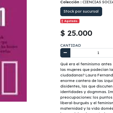
Colección :
CIENCIAS SOCI
Stock por sucursal
Agotado.
$ 25.000
CANTIDAD
Qué era el feminismo antes
las mujeres que padecían la
ciudadanas? Laura Fernandez
enorme cantera de las izqu
disidentes, las que discute
identidades y dogmmas. Imp
preocupaciones: los puntos
liberal-burgués y el feminism
maternidad y la vida domést