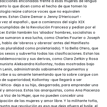
 reacciones enconadas frente a esas mujeres de lengua
anto lo que dicen como el hecho de que tomen la
tología reúne catorce voces que no equivalen
es. Estan Claire Demar o Jenny D'Hericourt -
 vez al español-, que a comienzos del siglo XIX
cumplidas de la Revolución Francesa y pedían por el
cer. Están también los 'aliados' hombres, socialistas o
se sumaron a esa lucha, como Charles Fourier o Joseph
, hablo de 'obreros y obreras' antes del Manifiesto
s pluralidad como proletariado). Y la Bella Otero, que
s sexos y subvertia todas las clasificaciones. Estan las
cialdemocracia y sus derivas, como Clara Zetkin y Rosa
munista Aleksandra Kollontay, todas mostradas bajo
con Lenin, administrando sabiamente argumentos y
scribe a su amante lamentando que la sobre cargue con
 de superioridad; Kollontay -que llegará a ser
iética- deja a su hijo, desgarrada, para emprender una
ual y amorosa. Estas las anarquistas, como Ana Piacenza
 La Voz de la Mujer, que no pueden concebir una
pación de las mujeres y amor libre. Y la militante totla,
ta que revolución es esa que deja afuera el baile, el