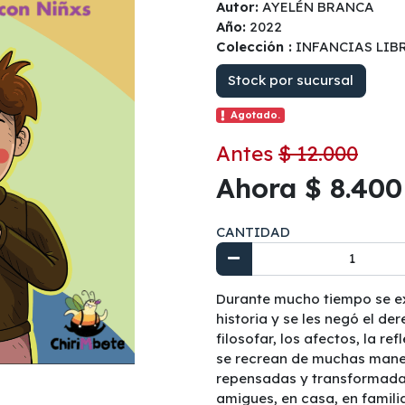
Autor:
AYELÉN BRANCA
Año:
2022
Colección :
INFANCIAS LIB
Stock por sucursal
Agotado.
Antes
$ 12.000
Ahora $ 8.400
CANTIDAD
Durante mucho tiempo se exc
historia y se les negó el d
filosofar, los afectos, la re
se recrean de muchas mane
repensadas y transformadas
amigues, en casa, en familia