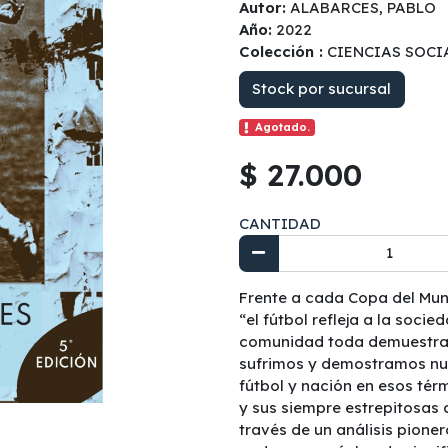
Autor:
ALABARCES, PABLO
Año:
2022
Colección :
CIENCIAS SOCI
Stock por sucursal
Agotado.
$ 27.000
CANTIDAD
Frente a cada Copa del Mund
“el fútbol refleja a la soci
comunidad toda demuestra su
sufrimos y demostramos nues
fútbol y nación en esos térm
y sus siempre estrepitosas 
través de un análisis pionero