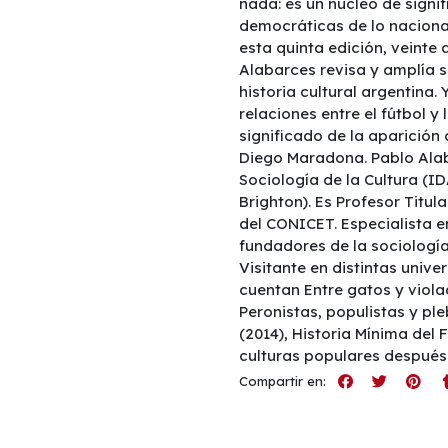
nada: es un núcleo de sign
democráticas de lo naciona
esta quinta edición, veinte
Alabarces revisa y amplía su
historia cultural argentina. 
relaciones entre el fútbol y 
significado de la aparición 
Diego Maradona. Pablo Alab
Sociología de la Cultura (I
Brighton). Es Profesor Titul
del CONICET. Especialista en
fundadores de la sociología
Visitante en distintas univer
cuentan Entre gatos y violad
Peronistas, populistas y pl
(2014), Historia Mínima del
culturas populares después 
Compartir en: