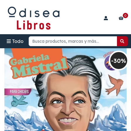
0
Todo
-30%