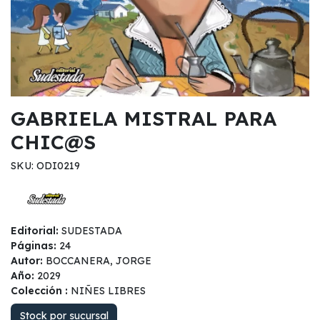
GABRIELA MISTRAL PARA
CHIC@S
SKU: ODI0219
Editorial:
SUDESTADA
Páginas:
24
Autor:
BOCCANERA, JORGE
Año:
2029
Colección :
NIÑES LIBRES
Stock por sucursal