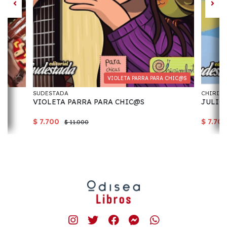
VIOLETA PARRA PARA CHIC@S
SUDESTADA
CHIRIM
VIOLETA PARRA PARA CHIC@S
JULIO
$ 7.700
$ 7.70
$ 11.000