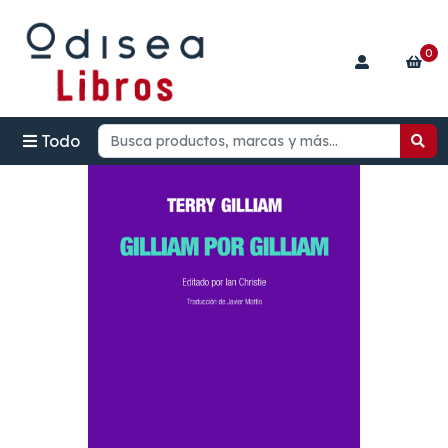
0
Todo